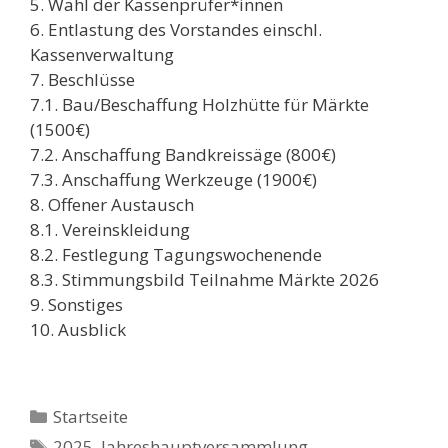
5. Wahl der Kassenprüfer*innen
6. Entlastung des Vorstandes einschl.
Kassenverwaltung
7. Beschlüsse
7.1. Bau/Beschaffung Holzhütte für Märkte
(1500€)
7.2. Anschaffung Bandkreissäge (800€)
7.3. Anschaffung Werkzeuge (1900€)
8. Offener Austausch
8.1. Vereinskleidung
8.2. Festlegung Tagungswochenende
8.3. Stimmungsbild Teilnahme Märkte 2026
9. Sonstiges
10. Ausblick
Kategorien
Startseite
Schlagwörter
2025
,
Jahreshauptversammlung
,