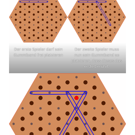
Der erste Spieler darf sein
Der zweite Spieler muss
Gummiband frei platzieren
nun sein Gummiband so
platzieren, dass dieses das
erste berührt.