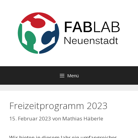
Zum
Inhalt
springen
Menü
Freizeitprogramm 2023
15. Februar 2023
von
Mathias Häberle
Wir bieten in diesem Jahr ein umfangreiches